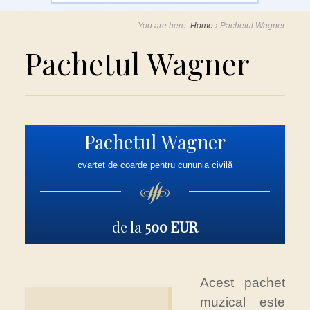
You are here:
Home
›
Pachetul Wagner
Pachetul Wagner
Pachetul Wagner
cvartet de coarde pentru cununia civilă
de la
500 EUR
Acest pachet
muzical este