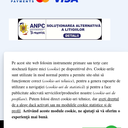
Termeni și condiții
Pe acest site web folosim instrumente primare sau terțe care
Politică de Confidenționalitate (GDPR)
stochează fișiere mici (
cookie
) pe dispozitivul dvs. Cookie-urile
sunt utilizate în mod normal pentru a permite site-ului să
funcționeze corect (
cookie-uri tehnice
), pentru a genera rapoarte de
L
ivrare și prestarea serviciilor
utilizare a navigației (
cookie-uri de statistică
) și pentru a face
publicitate adecvată serviciilor/produselor noastre (
cookie-uri de
Date de identificare / Impressum
profilare
). Putem folosi direct cookie-uri tehnice, dar
aveți dreptul
de a alege dacă activați sau nu modulele cookie statistice și de
Activând aceste module cookie, ne ajutați să vă oferim o
profil
.
experiență mai bună
.
© 2014 Grazioso Quartett