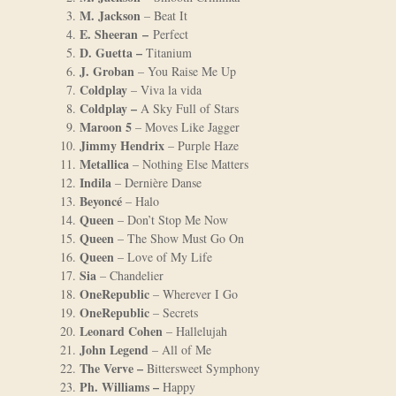
M. Jackson
– Beat It
E. Sheeran –
Perfect
D. Guetta –
Titanium
J. Groban
– You Raise Me Up
Coldplay
– Viva la vida
Coldplay –
A Sky Full of Stars
Maroon 5
– Moves Like Jagger
Jimmy Hendrix
– Purple Haze
Metallica
– Nothing Else Matters
Indila
– Dernière Danse
Beyoncé
– Halo
Queen
– Don’t Stop Me Now
Queen
– The Show Must Go On
Queen
– Love of My Life
Sia
– Chandelier
OneRepublic
– Wherever I Go
OneRepublic
– Secrets
Leonard Cohen
– Hallelujah
John Legend
– All of Me
The Verve –
Bittersweet Symphony
Ph. Williams –
Happy