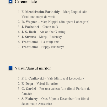
Ceremoniale
F. Mendelssohn-Bartholdy
– Marş Nupţial (din
Visul unei nopţi de vară)
R. Wagner –
Marş Nupţial (din opera Lohengrin)
J. Pachelbel
– Canon in D
J. S. Bach
– Air on the G string
J. Strauss
– Marşul Radetzky
Tradiţional
– La mulţi ani!
Tradiţional
– Happy Birthday!
Valsul/dansul mirilor
P. I. Ceaikovski
–
Vals (din Lacul Lebedelor)
E. Doga
– Valsul fluturilor
C. Gardel
– Por una cabeza (din filmul Parfum de
femeie)
S. Flaherty
–
Once Upon a December (din filmul
de animaţie Anastasia)