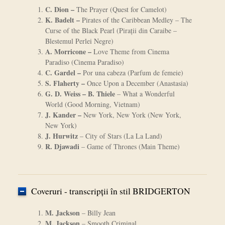
C. Dion –
The Prayer (Quest for Camelot)
K. Badelt –
Pirates of the Caribbean Medley – The
Curse of the Black Pearl (Piraţii din Caraibe –
Blestemul Perlei Negre)
A. Morricone –
Love Theme from Cinema
Paradiso (Cinema Paradiso)
C. Gardel –
Por una cabeza (Parfum de femeie)
S. Flaherty –
Once Upon a December (Anastasia)
G. D. Weiss – B. Thiele
– What a Wonderful
World (Good Morning, Vietnam)
J. Kander –
New York, New York (New York,
New York)
J. Hurwitz
– City of Stars (La La Land)
R. Djawadi
– Game of Thrones (Main Theme)
Coveruri - transcripții în stil BRIDGERTON
M. Jackson
– Billy Jean
M. Jackson
– Smooth Criminal