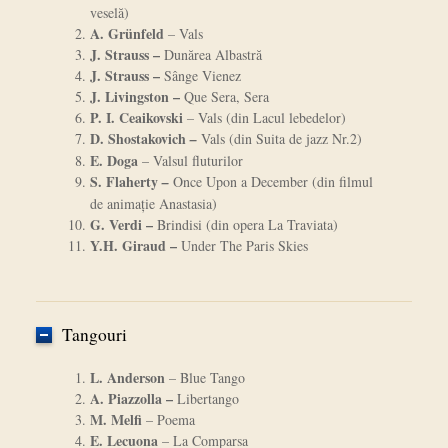
veselă)
A. Grünfeld
–
Vals
J. Strauss –
Dunărea Albastră
J. Strauss –
Sânge Vienez
J. Livingston –
Que Sera, Sera
P. I. Ceaikovski
–
Vals (din Lacul lebedelor)
D. Shostakovich
–
Vals (din Suita de jazz Nr.2)
E. Doga
– Valsul fluturilor
S. Flaherty
–
Once Upon a December (din filmul
de animaţie Anastasia)
G. Verdi –
Brindisi (din opera La Traviata)
Y.H. Giraud –
Under The Paris Skies
Tangouri
L. Anderson
– Blue Tango
A. Piazzolla –
Libertango
M. Melfi
– Poema
E. Lecuona
– La Comparsa