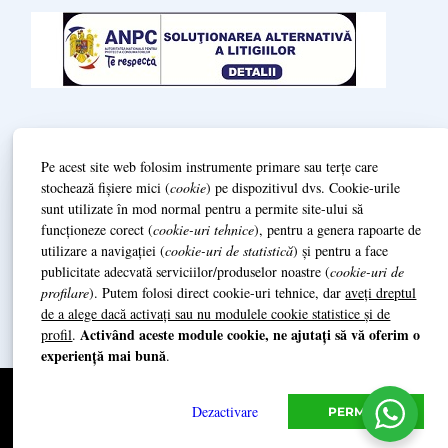
Termeni și condiții
Pe acest site web folosim instrumente primare sau terțe care
Politică de Confidenționalitate (GDPR)
stochează fișiere mici (
cookie
) pe dispozitivul dvs. Cookie-urile
sunt utilizate în mod normal pentru a permite site-ului să
L
ivrare și prestarea serviciilor
funcționeze corect (
cookie-uri tehnice
), pentru a genera rapoarte de
utilizare a navigației (
cookie-uri de statistică
) și pentru a face
publicitate adecvată serviciilor/produselor noastre (
cookie-uri de
Date de identificare / Impressum
profilare
). Putem folosi direct cookie-uri tehnice, dar
aveți dreptul
de a alege dacă activați sau nu modulele cookie statistice și de
Activând aceste module cookie, ne ajutați să vă oferim o
profil
.
experiență mai bună
.
© 2014 Grazioso Quartett
Grazioso Music SRL (+4)0740.014.939
Dezactivare
PERMITE