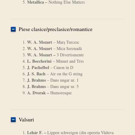
Metallica
–
Nothing Else Matters
Piese clasice/preclasice/romantice
W. A. Mozart
– Marş Turcesc
W. A. Mozart
– Mica Serenadă
W. A. Mozart –
3 Divertismente
L. Boccherini
– Minuet and Trio
J. Pachelbel
– Canon in D
J. S. Bach
– Air on the G string
J. Brahms
– Dans ungar nr. 1
J. Brahms
– Dans ungar nr. 5
A. Dvor
ak –
Humoresque
Valsuri
Leh
ár F. –
Lippen schweigen (din opereta Văduva