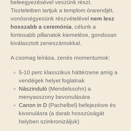
beleegyezésével veszünk részt.
Tiszteletben tartjuk a templom órarendjét,
vonósnégyesünk részvételével
nem lesz
hosszabb a ceremónia
, célunk a
fontosabb pillanatok kiemelése, gondosan
kiválasztott zeneszámokkal.
A csomag leírása, zenés momentumok:
5-10 perc klasszikus háttérzene amíg a
vendégek helyet foglalnak
Nászinduló
(Mendelssohn) a
menyasszony bevonulására
Canon in D
(Pachelbel) befejezésre és
kivonulásra (a darab hosszúságát
helyben szinkronizáljuk)