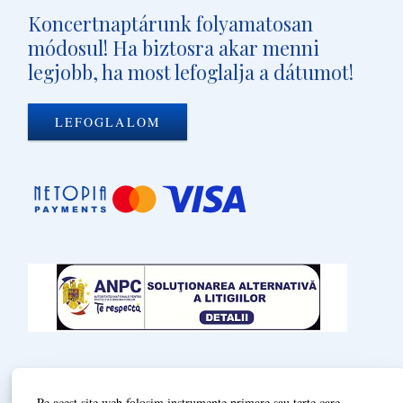
Koncertnaptárunk folyamatosan
módosul! Ha biztosra akar menni
legjobb, ha most lefoglalja a dátumot!
LEFOGLALOM
Termeni și condiții
Pe acest site web folosim instrumente primare sau terțe care