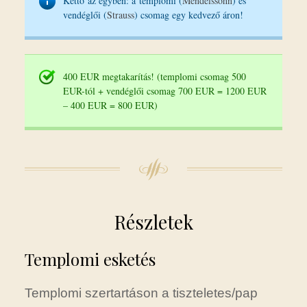
Kettő az egyben: a templomi (
Mendelssohn
) és
vendéglői (
Strauss
) csomag egy kedvező áron!
400 EUR megtakarítás! (templomi csomag 500
EUR-tól + vendéglői csomag 700 EUR = 1200 EUR
– 400 EUR = 800 EUR)
Részletek
Templomi esketés
Templomi szertartáson a tiszteletes/pap