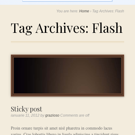
You are here:
Home
›
Tag Archives: Flash
Tag Archives:
Flash
Sticky post
ianuarie 11, 2012
by
grazioso
Comments are off
Proin ornare turpis sit amet nisl pharetra in commodo lacus
varius. Cras lobortis libero in ligula adipiscing a tincidunt risus