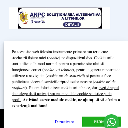
Termeni și condiții
Pe acest site web folosim instrumente primare sau terțe care
Politică de Confidenționalitate (GDPR)
stochează fișiere mici (
cookie
) pe dispozitivul dvs. Cookie-urile
sunt utilizate în mod normal pentru a permite site-ului să
L
ivrare și prestarea serviciilor
funcționeze corect (
cookie-uri tehnice
), pentru a genera rapoarte de
utilizare a navigației (
cookie-uri de statistică
) și pentru a face
publicitate adecvată serviciilor/produselor noastre (
cookie-uri de
Date de identificare / Impressum
profilare
). Putem folosi direct cookie-uri tehnice, dar
aveți dreptul
de a alege dacă activați sau nu modulele cookie statistice și de
Activând aceste module cookie, ne ajutați să vă oferim o
profil
.
experiență mai bună
.
© 2014 Grazioso Quartett
Grazioso Music SRL (+4)0740.014.939
Dezactivare
PERMITE