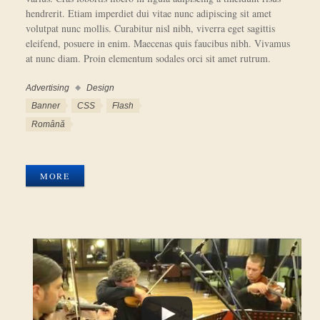
hendrerit. Etiam imperdiet dui vitae nunc adipiscing sit amet
volutpat nunc mollis. Curabitur nisl nibh, viverra eget sagittis
eleifend, posuere in enim. Maecenas quis faucibus nibh. Vivamus
at nunc diam. Proin elementum sodales orci sit amet rutrum.
Advertising
Design
Categories
Tags
Banner
CSS
Flash
Languages
Română
Photo
Gallery
MORE