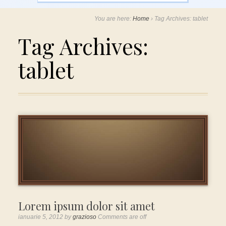
You are here:
Home
›
Tag Archives: tablet
Tag Archives:
tablet
Lorem ipsum dolor sit amet
ianuarie 5, 2012
by
grazioso
Comments are off