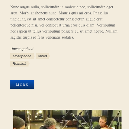
Nunc augue nulla, sollicitudin in molestie nec, sollicitudin eget
arcu. Morbi at rhoncus nunc. Mauris quis mi eros. Phasellus
tincidunt, est sit amet consectetur consectetur, augue erat
pellentesque nisi, vel consequat urna eros quis diam. Vestibulum
nec sapien ut tellus vestibulum posuere eu sit amet neque. Nullam
sagittis turpis id felis venenatis sodales.
Uncategorized
Categories
Tags
smartphone
tablet
Languages
Română
Photo
Gallery
MORE