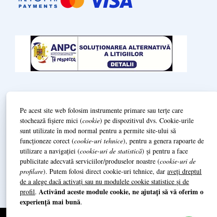
Termeni și condiții
Pe acest site web folosim instrumente primare sau terțe care
Politică de Confidenționalitate (GDPR)
stochează fișiere mici (
cookie
) pe dispozitivul dvs. Cookie-urile
sunt utilizate în mod normal pentru a permite site-ului să
L
ivrare și prestarea serviciilor
funcționeze corect (
cookie-uri tehnice
), pentru a genera rapoarte de
utilizare a navigației (
cookie-uri de statistică
) și pentru a face
publicitate adecvată serviciilor/produselor noastre (
cookie-uri de
Date de identificare / Impressum
profilare
). Putem folosi direct cookie-uri tehnice, dar
aveți dreptul
de a alege dacă activați sau nu modulele cookie statistice și de
Activând aceste module cookie, ne ajutați să vă oferim o
profil
.
experiență mai bună
.