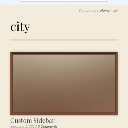
You are here:
Home
›
city
city
Custom Sidebar
februarie 1, 2012
0 Comments