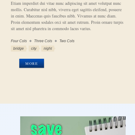
Etiam imperdiet dui vitae nunc adipiscing sit amet volutpat nunc
mollis. Curabitur nisl nibh, viverra eget sagittis eleifend, posuere
in enim. Maecenas quis faucibus nibh. Vivamus at nunc diam.
Proin elementum sodales orci sit amet rutrum. Proin ornare turpis
sit amet nisl pharetra in commodo lacus varius.
Four Cols
Three Cols
Two Cols
Work
Categories
Work
bridge
city
night
Tags
MORE