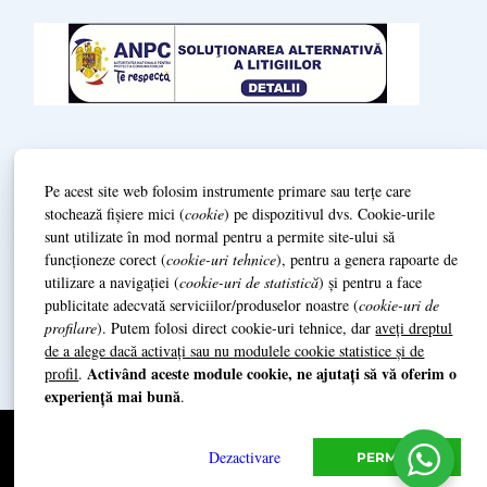
Termeni și condiții
Pe acest site web folosim instrumente primare sau terțe care
Politică de Confidenționalitate (GDPR)
stochează fișiere mici (
cookie
) pe dispozitivul dvs. Cookie-urile
sunt utilizate în mod normal pentru a permite site-ului să
L
ivrare și prestarea serviciilor
funcționeze corect (
cookie-uri tehnice
), pentru a genera rapoarte de
utilizare a navigației (
cookie-uri de statistică
) și pentru a face
publicitate adecvată serviciilor/produselor noastre (
cookie-uri de
Date de identificare / Impressum
profilare
). Putem folosi direct cookie-uri tehnice, dar
aveți dreptul
de a alege dacă activați sau nu modulele cookie statistice și de
Activând aceste module cookie, ne ajutați să vă oferim o
profil
.
experiență mai bună
.
© 2014 Grazioso Quartett
Grazioso Music SRL (+4)0740.014.939
Dezactivare
PERMITE