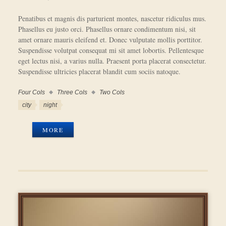
Penatibus et magnis dis parturient montes, nascetur ridiculus mus.
Phasellus eu justo orci. Phasellus ornare condimentum nisi, sit
amet ornare mauris eleifend et. Donec vulputate mollis porttitor.
Suspendisse volutpat consequat mi sit amet lobortis. Pellentesque
eget lectus nisi, a varius nulla. Praesent porta placerat consectetur.
Suspendisse ultricies placerat blandit cum sociis natoque.
Four Cols
Three Cols
Two Cols
Work
Categories
Work
city
night
Tags
MORE