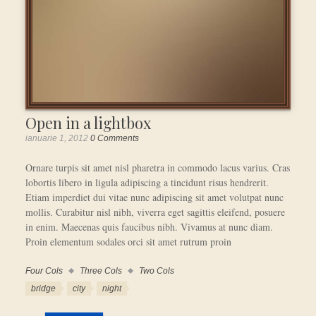
Open in a lightbox
ianuarie 1, 2012
0 Comments
Ornare turpis sit amet nisl pharetra in commodo lacus varius. Cras
lobortis libero in ligula adipiscing a tincidunt risus hendrerit.
Etiam imperdiet dui vitae nunc adipiscing sit amet volutpat nunc
mollis. Curabitur nisl nibh, viverra eget sagittis eleifend, posuere
in enim. Maecenas quis faucibus nibh. Vivamus at nunc diam.
Proin elementum sodales orci sit amet rutrum proin
Four Cols
Three Cols
Two Cols
Work
Categories
Work
bridge
city
night
Tags